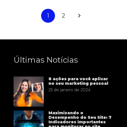
1
2
Últimas Notícias
8 ações para você aplicar
no seu marketing pessoal
25 de janeiro de 2024
Maximizando o
Desempenho do Seu Site: 7
Indicadores importantes
para monitorar no site