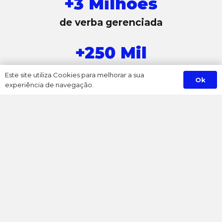
+
3
Milhões
de verba gerenciada
+
250
Mil
de leads gerados
Este site utiliza Cookies para melhorar a sua
Ok
experiência de navegação.
+
50
Milhões
de cliques e impressões